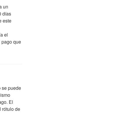
a un
0 días
e este
a el
e pago que
p se puede
mismo
ago. El
 rótulo de