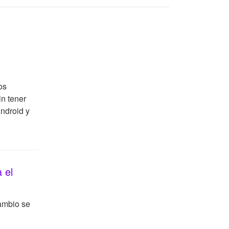
os
in tener
Android y
 el
ambio se