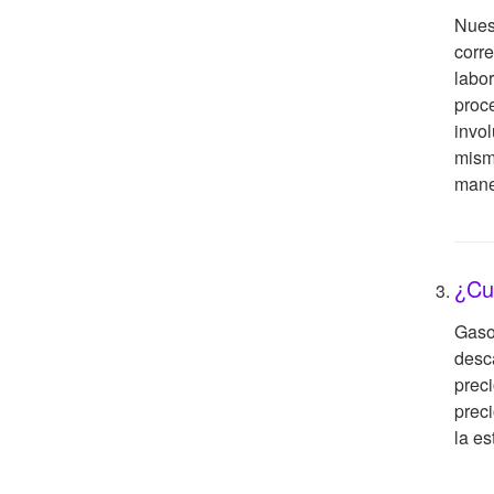
Nues
corre
labor
proc
invol
mism
manej
¿Cu
Gaso
desc
preci
preci
la es