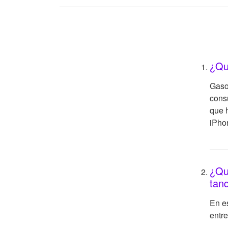
¿Qu
Gasol
consu
que h
iPho
¿Qu
tan
En e
entre